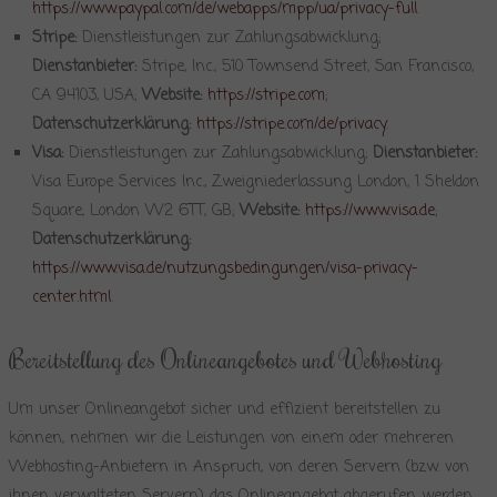
https://www.paypal.com/de/webapps/mpp/ua/privacy-full
.
Stripe:
Dienstleistungen zur Zahlungsabwicklung;
Dienstanbieter:
Stripe, Inc., 510 Townsend Street, San Francisco,
CA 94103, USA;
Website:
https://stripe.com
;
Datenschutzerklärung:
https://stripe.com/de/privacy
.
Visa:
Dienstleistungen zur Zahlungsabwicklung;
Dienstanbieter:
Visa Europe Services Inc., Zweigniederlassung London, 1 Sheldon
Square, London W2 6TT, GB;
Website:
https://www.visa.de
;
Datenschutzerklärung:
https://www.visa.de/nutzungsbedingungen/visa-privacy-
center.html
.
Bereitstellung des Onlineangebotes und Webhosting
Um unser Onlineangebot sicher und effizient bereitstellen zu
können, nehmen wir die Leistungen von einem oder mehreren
Webhosting-Anbietern in Anspruch, von deren Servern (bzw. von
ihnen verwalteten Servern) das Onlineangebot abgerufen werden