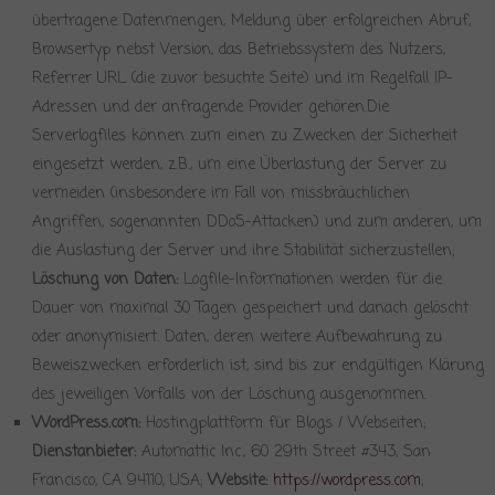
übertragene Datenmengen, Meldung über erfolgreichen Abruf,
Browsertyp nebst Version, das Betriebssystem des Nutzers,
Referrer URL (die zuvor besuchte Seite) und im Regelfall IP-
Adressen und der anfragende Provider gehören.Die
Serverlogfiles können zum einen zu Zwecken der Sicherheit
eingesetzt werden, z.B., um eine Überlastung der Server zu
vermeiden (insbesondere im Fall von missbräuchlichen
Angriffen, sogenannten DDoS-Attacken) und zum anderen, um
die Auslastung der Server und ihre Stabilität sicherzustellen;
Löschung von Daten:
Logfile-Informationen werden für die
Dauer von maximal 30 Tagen gespeichert und danach gelöscht
oder anonymisiert. Daten, deren weitere Aufbewahrung zu
Beweiszwecken erforderlich ist, sind bis zur endgültigen Klärung
des jeweiligen Vorfalls von der Löschung ausgenommen.
WordPress.com:
Hostingplattform für Blogs / Webseiten;
Dienstanbieter:
Automattic Inc., 60 29th Street #343, San
Francisco, CA 94110, USA;
Website:
https://wordpress.com
;