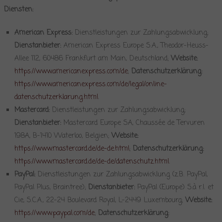
Diensten:
American Express:
Dienstleistungen zur Zahlungsabwicklung;
Dienstanbieter:
American Express Europe S.A., Theodor-Heuss-
Allee 112, 60486 Frankfurt am Main, Deutschland;
Website:
https://www.americanexpress.com/de
;
Datenschutzerklärung:
https://www.americanexpress.com/de/legal/online-
datenschutzerklarung.html
.
Mastercard:
Dienstleistungen zur Zahlungsabwicklung;
Dienstanbieter:
Mastercard Europe SA, Chaussée de Tervuren
198A, B-1410 Waterloo, Belgien;
Website:
https://www.mastercard.de/de-de.html
;
Datenschutzerklärung:
https://www.mastercard.de/de-de/datenschutz.html
.
PayPal:
Dienstleistungen zur Zahlungsabwicklung (z.B. PayPal,
PayPal Plus, Braintree);
Dienstanbieter:
PayPal (Europe) S.à r.l. et
Cie, S.C.A., 22-24 Boulevard Royal, L-2449 Luxembourg;
Website:
https://www.paypal.com/de
;
Datenschutzerklärung: