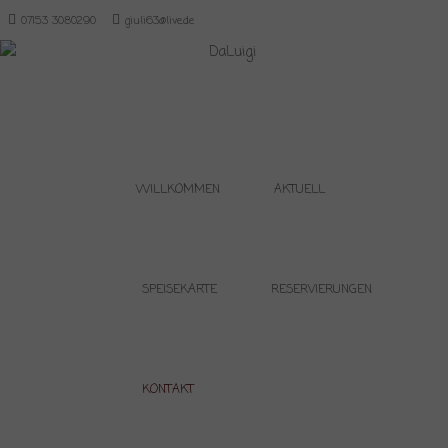
07153 3080290
giuli63@live.de
Menu
SKIP TO CONTENT
WILLKOMMEN
AKTUELL
SPEISEKARTE
RESERVIERUNGEN
KONTAKT