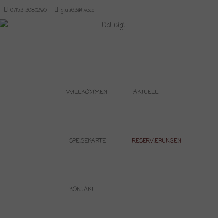
07153 3080290
giuli63@live.de
Menu
SKIP TO CONTENT
WILLKOMMEN
AKTUELL
SPEISEKARTE
RESERVIERUNGEN
KONTAKT