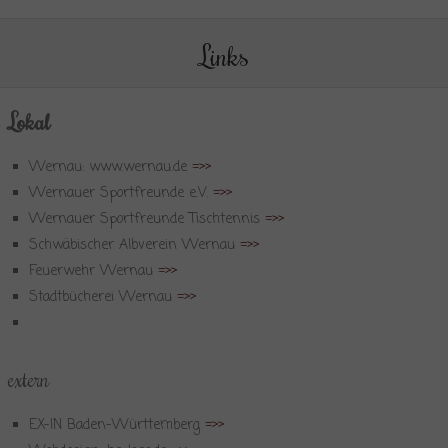
Links
Lokal
Wernau: www.wernau.de
=>>
Wernauer Sportfreunde e.V.
=>>
Wernauer Sportfreunde Tischtennis
=>>
Schwäbischer Albverein Wernau
=>>
Feuerwehr Wernau
=>>
Stadtbücherei Wernau
=>>
extern
EX-IN Baden-Württemberg
=>>