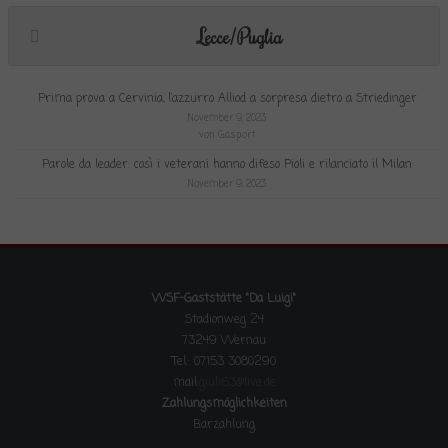
Lecce/Puglia
Prima prova a Cervinia, l’azzurro Alliod a sorpresa dietro a Striedinger
November 9, 2023
von Gasport
Parole da leader: così i veterani hanno difeso Pioli e rilanciato il Milan
November 9, 2023
WSF-Gaststätte "Da Luigi"
Stadionweg 24
73249 Wernau
Tel.: 07153 3080290
mail:
giuli63@live.de
Zahlungsmöglichkeiten
Barzahlung