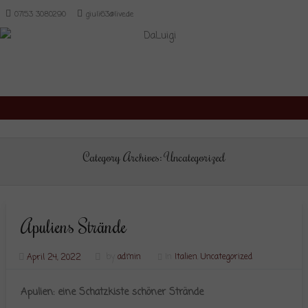
07153 3080290
giuli63@live.de
Skip to content
Category Archives:
Uncategorized
Apuliens Strände
April 24, 2022
by
admin
In
Italien
,
Uncategorized
Apulien: eine Schatzkiste schöner Strände