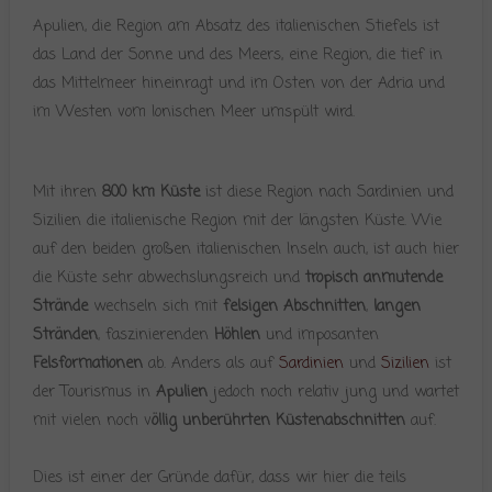
Apulien, die Region am Absatz des italienischen Stiefels ist
das Land der Sonne und des Meers, eine Region, die tief in
das Mittelmeer hineinragt und im Osten von der Adria und
im Westen vom Ionischen Meer umspült wird.
Mit ihren
800 km Küste
ist diese Region nach Sardinien und
Sizilien die italienische Region mit der längsten Küste. Wie
auf den beiden großen italienischen Inseln auch, ist auch hier
die Küste sehr abwechslungsreich und
tropisch anmutende
Strände
wechseln sich mit
felsigen Abschnitten
,
langen
Stränden
, faszinierenden
Höhlen
und imposanten
Felsformationen
ab. Anders als auf
Sardinien
und
Sizilien
ist
der Tourismus in
Apulien
jedoch noch relativ jung und wartet
mit vielen noch v
öllig unberührten Küstenabschnitten
auf.
Dies ist einer der Gründe dafür, dass wir hier die teils